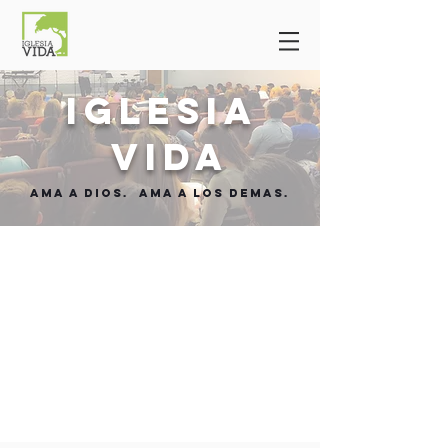
iglesia
vida
Ama a Dios. Ama a los Demas.
Bienvenido a Iglesia Vida!
No importa en que estapa de tu vida hoy, eres bienvenido.
Nosotros existimos para amar a Dios y para amar a los
demás!
Esperamos que te sientas en casa.
Aqui podrás encontrar todo lo que necesitas para
conocernos más.
Esperamos conocerte pronto!