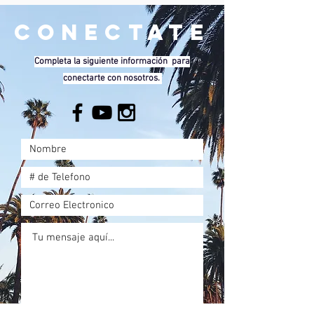
Conectate
Completa la siguiente
información
para
conectarte con nosotros.